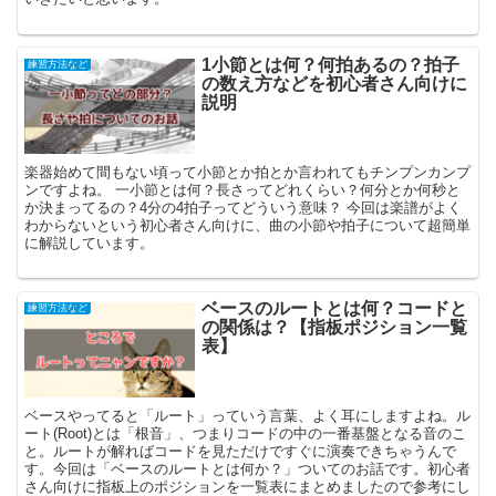
1小節とは何？何拍あるの？拍子
練習方法など
の数え方などを初心者さん向けに
説明
楽器始めて間もない頃って小節とか拍とか言われてもチンプンカンプ
ンですよね。 一小節とは何？長さってどれくらい？何分とか何秒と
か決まってるの？4分の4拍子ってどういう意味？ 今回は楽譜がよく
わからないという初心者さん向けに、曲の小節や拍子について超簡単
に解説しています。
ベースのルートとは何？コードと
練習方法など
の関係は？【指板ポジション一覧
表】
ベースやってると「ルート」っていう言葉、よく耳にしますよね。ル
ート(Root)とは「根音」、つまりコードの中の一番基盤となる音のこ
と。ルートが解ればコードを見ただけですぐに演奏できちゃうんで
す。今回は「ベースのルートとは何か？」ついてのお話です。初心者
さん向けに指板上のポジションを一覧表にまとめましたので参考にし