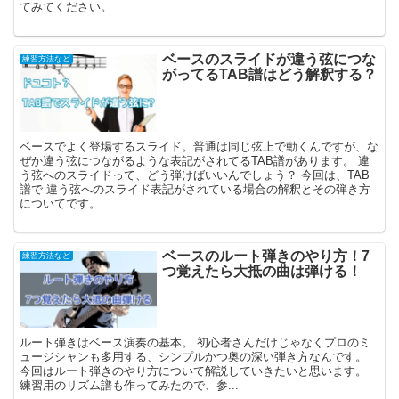
てみてください。
ベースのスライドが違う弦につな
練習方法など
がってるTAB譜はどう解釈する？
ベースでよく登場するスライド。普通は同じ弦上で動くんですが、な
ぜか違う弦につながるような表記がされてるTAB譜があります。 違
う弦へのスライドって、どう弾けばいいんでしょう？ 今回は、TAB
譜で 違う弦へのスライド表記がされている場合の解釈とその弾き方
についてです。
ベースのルート弾きのやり方！7
練習方法など
つ覚えたら大抵の曲は弾ける！
ルート弾きはベース演奏の基本。 初心者さんだけじゃなくプロのミ
ュージシャンも多用する、シンプルかつ奥の深い弾き方なんです。
今回はルート弾きのやり方について解説していきたいと思います。
練習用のリズム譜も作ってみたので、参...