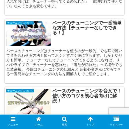
入れておけば「チューナー持ってくるの忘れた」「電池切れて使えな
い」なんてときも安心ですよ。
ベースのチューニングで一番簡単
チューニングについて
な方法【チューナーなしででき
る！】
ベースのチューニングはチューナーを使うのが一般的。でも耳で聴い
て音を合わせる方法も知っておくとすごく役に立ちます。しかもやり
方も簡単。 チューナーなしでチューニングできるようになれば、リ
ハやライブで「チューナーを忘れた」「電池が切れた」って場合でも
全然余裕。 今回はチューニングの仕組みと 超初心者さんにでもでき
る一番簡単なチューニングの方法を図解入りでご紹介します。
ベースのチューニングを音叉で！
チューニングについて
使い方のコツを初心者向けに解
説！
音叉を使ったベースのチューニング方法をご紹介します。チューナー
は便利だけど、ベーシストなら音を聴いてチューニングする技術を身
メニュー
ホーム
検索
トップ
サイドバー
につけておきたいもの。 ここでは耳チューニングの基本である音叉