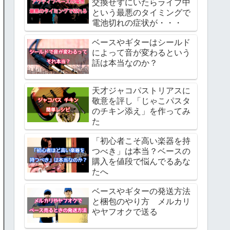
交換せずにいたらライブ中
という最悪のタイミングで
電池切れの症状が・・・
ベースやギターはシールド
によって音が変わるという
話は本当なのか？
天才ジャコパストリアスに
敬意を評し「じゃこパスタ
のチキン添え」を作ってみ
た
「初心者こそ高い楽器を持
つべき」は本当？ベースの
購入を値段で悩んでるあな
たへ
ベースやギターの発送方法
と梱包のやり方 メルカリ
やヤフオクで送る