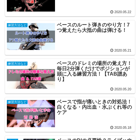
2020.05.22
ベースのルート弾きのやり方！7
練習方法など
つ覚えたら大抵の曲は弾ける！
2020.05.21
ベースのドレミの場所の覚え方！
練習方法など
毎日2分弾くだけでポジションが
頭に入る練習方法！【TAB譜あ
り】
2020.05.20
ベースで指が痛いときの対処法！
練習方法など
白くなる・内出血・水ぶくれ等の
ケア
2020.05.18