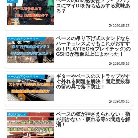
ベースのDIの必要性？ライブハウ
ベース
スにマイDIを持ち込みする意味あ
る？
2020.05.17
ベースの吊り下げ式スタンドなら
ベースのアクセサリー関連
ハーキュレスよりもこれがおすす
め！PLAYTECH(プレイテック)の
GSH3が想像以上によかった！
2020.05.16
ギターやベースのストラップがす
ベースのアクセサリー関連
ぐ外れる問題を解決！固定度抜群
の留め具で落下防止！
2020.05.15
ベースの弦が押さえられない・指
練習方法など
が届かない・疲れる等の問題を解
消！