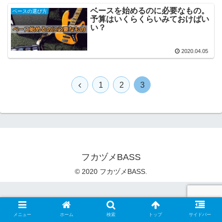
ベースを始めるのに必要なもの。
ベースの選び方
予算はいくらくらいみておけばい
い？
2020.04.05
1
2
3
フカヅメBASS
© 2020 フカヅメBASS.
メニュー
ホーム
検索
トップ
サイドバー