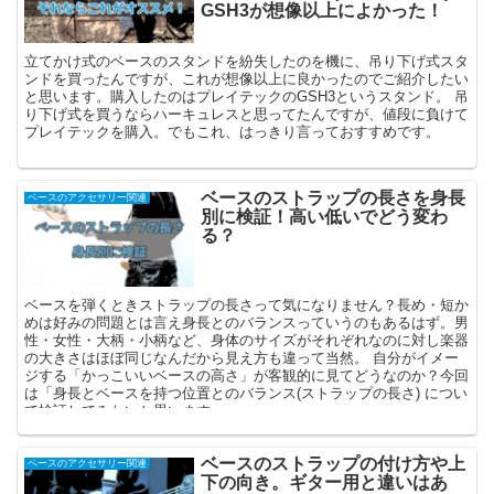
GSH3が想像以上によかった！
立てかけ式のベースのスタンドを紛失したのを機に、吊り下げ式スタ
ンドを買ったんですが、これが想像以上に良かったのでご紹介したい
と思います。購入したのはプレイテックのGSH3というスタンド。 吊
り下げ式を買うならハーキュレスと思ってたんですが、値段に負けて
プレイテックを購入。でもこれ、はっきり言っておすすめです。
ベースのストラップの長さを身長
ベースのアクセサリー関連
別に検証！高い低いでどう変わ
る？
ベースを弾くときストラップの長さって気になりません？長め・短か
めは好みの問題とは言え身長とのバランスっていうのもあるはず。男
性・女性・大柄・小柄など、身体のサイズがそれぞれなのに対し楽器
の大きさはほぼ同じなんだから見え方も違って当然。 自分がイメー
ジする「かっこいいベースの高さ」が客観的に見てどうなのか？今回
は「身長とベースを持つ位置とのバランス(ストラップの長さ) につい
て検証してみたいと思います。
ベースのストラップの付け方や上
ベースのアクセサリー関連
下の向き。ギター用と違いはあ